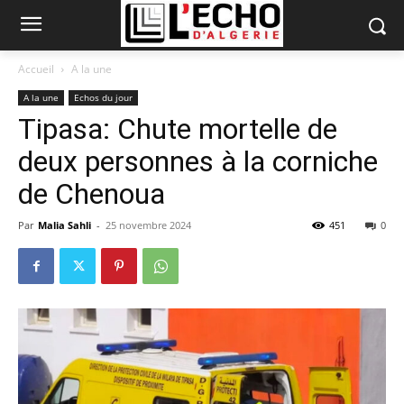
Accueil
A la une
A la une
Echos du jour
Tipasa: Chute mortelle de
deux personnes à la corniche
de Chenoua
Par
Malia Sahli
-
25 novembre 2024
451
0