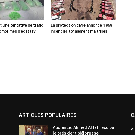
: Une tentative de trafic
La protection civile annonce 1 968
comprimés d’ecstasy
incendies totalement maîtrisés
ARTICLES POPULAIRES
C
Audience: Ahmed Attaf reçu par
A 
le président biélorusse