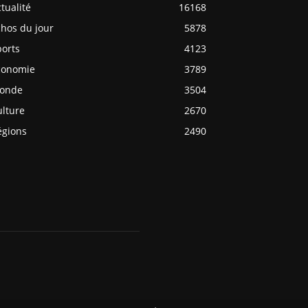
tualité
16168
chos du jour
5878
ports
4123
conomie
3789
onde
3504
ulture
2670
égions
2490