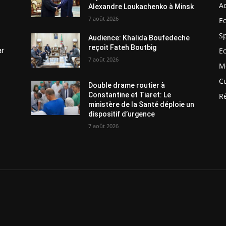
Ac
Alexandre Loukachenko à Minsk
7 août 2026
E
S
Audience: Khalida Boufedeche
reçoit Fateh Boutbig
ar
E
7 août 2026
M
C
Double drame routier à
Constantine et Tiaret: Le
R
ministère de la Santé déploie un
dispositif d’urgence
7 août 2026