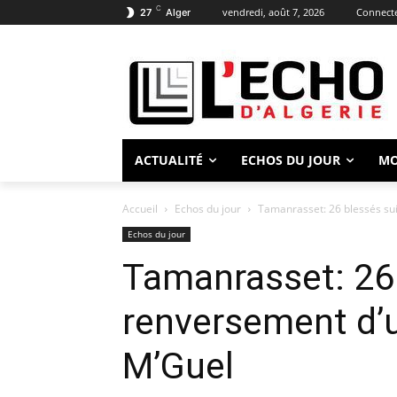
C
vendredi, août 7, 2026
Connecte
27
Alger
ACTUALITÉ
ECHOS DU JOUR
M
Accueil
Echos du jour
Tamanrasset: 26 blessés su
Echos du jour
Tamanrasset: 26 
renversement d’u
M’Guel