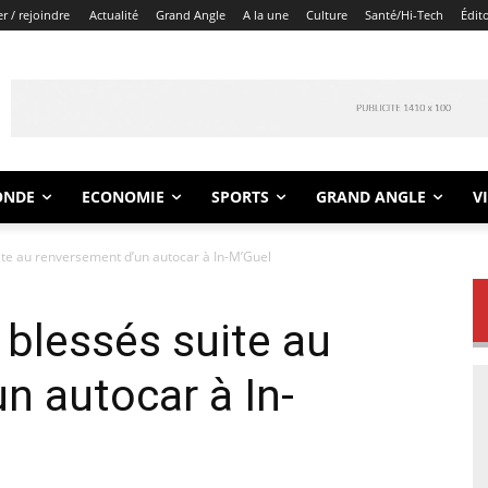
r / rejoindre
Actualité
Grand Angle
A la une
Culture
Santé/Hi-Tech
Édit
ONDE
ECONOMIE
SPORTS
GRAND ANGLE
V
ite au renversement d’un autocar à In-M’Guel
blessés suite au
n autocar à In-