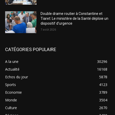
Double drame routier à Constantine et
Tiaret: Le ministère de la Santé déploie un
dispositif d’urgence
7 août 2026
CATÉGORIES POPULAIRE
A la une
30296
Actualité
16168
Echos du jour
5878
Sports
4123
Economie
3789
Monde
3504
Culture
2670