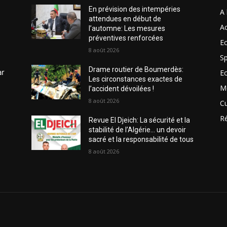
En prévision des intempéries
A 
attendues en début de
Ac
l’automne: Les mesures
préventives renforcées
Ec
8 août 2026
Sp
Drame routier de Boumerdès:
ar
E
Les circonstances exactes de
M
l’accident dévoilées !
8 août 2026
Cu
R
Revue El Djeich: La sécurité et la
stabilité de l’Algérie… un devoir
sacré et la responsabilité de tous
8 août 2026