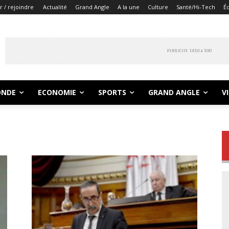
 / rejoindre
Actualité
Grand Angle
A la une
Culture
Santé/Hi-Tech
Éd
NDE
ECONOMIE
SPORTS
GRAND ANGLE
V