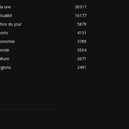
la une
30317
tualité
16177
hos du jour
5879
orts
4131
conomie
3789
onde
3504
lture
2671
égions
2491