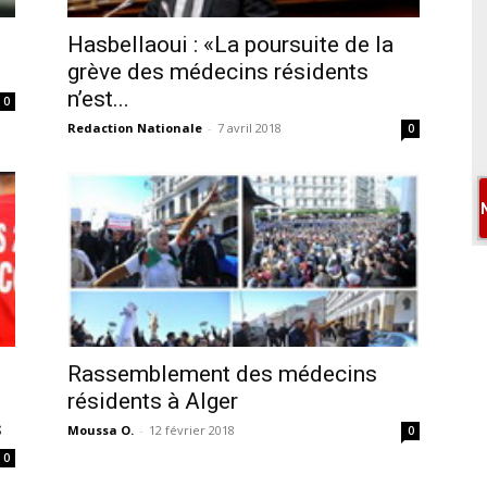
Hasbellaoui : «La poursuite de la
grève des médecins résidents
n’est...
0
Redaction Nationale
-
7 avril 2018
0
Rassemblement des médecins
résidents à Alger
s
Moussa O.
-
12 février 2018
0
0