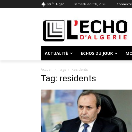
C
samedi, août 8, 2026
Connecter
30
Alger
ACTUALITÉ
ECHOS DU JOUR
MO
Accueil
Tags
Residents
Tag: residents