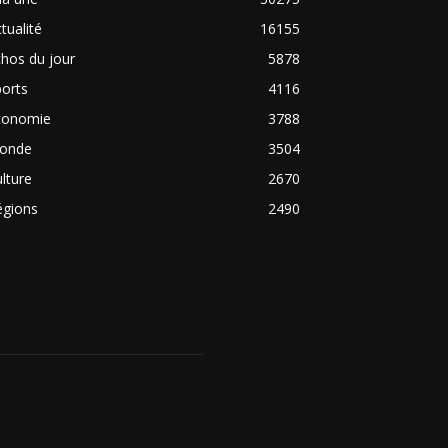
tualité
16155
hos du jour
5878
orts
4116
conomie
3788
onde
3504
lture
2670
égions
2490