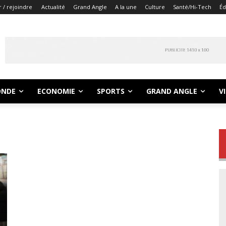
 / rejoindre
Actualité
Grand Angle
A la une
Culture
Santé/Hi-Tech
Éd
NDE
ECONOMIE
SPORTS
GRAND ANGLE
V