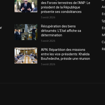
des Forces terrestres de l’ANP: Le
Ac
président de la République
présente ses condoléances
Ec
5 août 2026
Sp
Récupération des biens
ar
E
détournés: L’Etat affiche sa
M
détermination
5 août 2026
Cu
R
APN: Répartition des missions
entre les vice-présidents: Khalida
Boufedeche, préside une réunion
5 août 2026