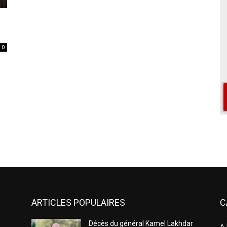
0
ARTICLES POPULAIRES
C
Décès du général Kamel Lakhdar
A 