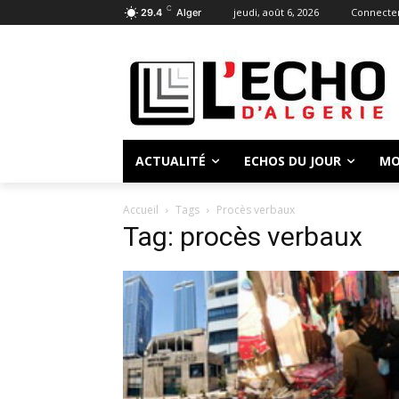
C
jeudi, août 6, 2026
Connecter
29.4
Alger
ACTUALITÉ
ECHOS DU JOUR
MO
Accueil
Tags
Procès verbaux
Tag: procès verbaux