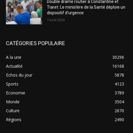
Double drame routier à Constantine et
Tiaret: Le ministère de la Santé déploie un
dispositif d’urgence
7 août 2026
CATÉGORIES POPULAIRE
A la une
30296
Actualité
16168
Echos du jour
5878
Sports
4123
Economie
3789
Monde
3504
Culture
2670
Régions
2490