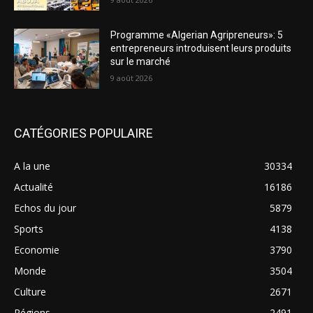
Programme «Algerian Agripreneurs»: 5
entrepreneurs introduisent leurs produits
sur le marché
9 août 2026
CATÉGORIES POPULAIRE
A la une
30334
Actualité
16186
Echos du jour
5879
Sports
4138
Economie
3790
Monde
3504
Culture
2671
Régions
2491