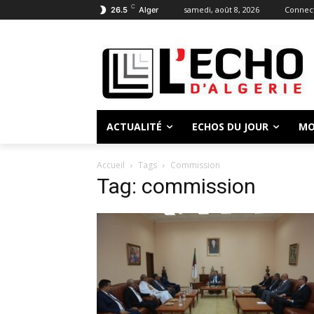
C
samedi, août 8, 2026
Connect
26.5
Alger
ACTUALITÉ
ECHOS DU JOUR
MO
Accueil
Tags
Commission
Tag: commission