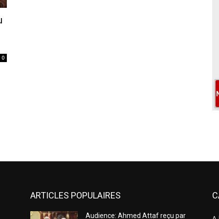
u
0
ARTICLES POPULAIRES
C
Audience: Ahmed Attaf reçu par
A 