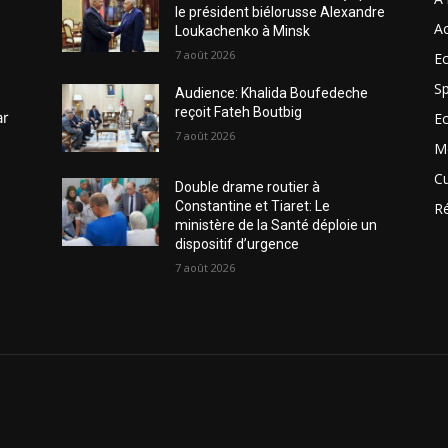
le président biélorusse Alexandre
Ac
Loukachenko à Minsk
7 août 2026
Ec
Sp
Audience: Khalida Boufedeche
reçoit Fateh Boutbig
ar
E
7 août 2026
M
Cu
Double drame routier à
Constantine et Tiaret: Le
R
ministère de la Santé déploie un
dispositif d’urgence
7 août 2026