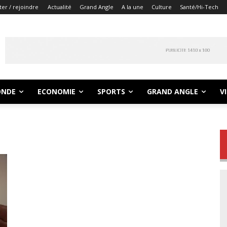
er / rejoindre
Actualité
Grand Angle
A la une
Culture
Santé/Hi-Tech
NDE
ECONOMIE
SPORTS
GRAND ANGLE
V