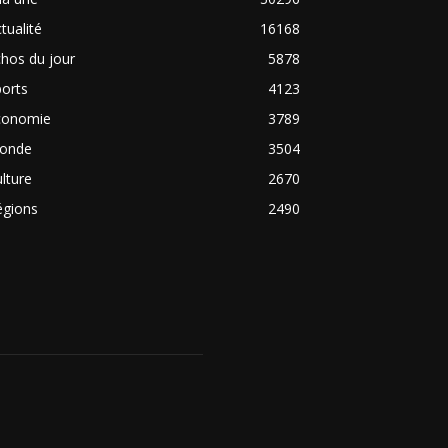
tualité
16168
hos du jour
5878
orts
4123
conomie
3789
onde
3504
lture
2670
égions
2490