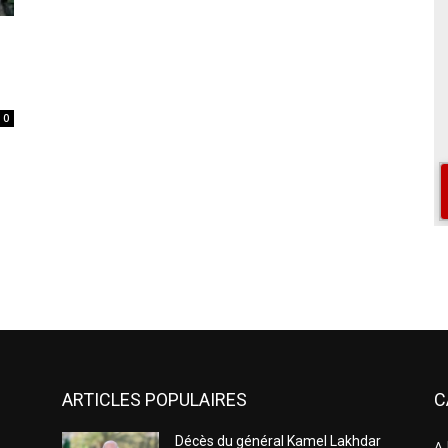
0
ARTICLES POPULAIRES
C
Décès du général Kamel Lakhdar
A 