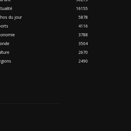
tualité
16155
hos du jour
5878
orts
4116
conomie
3788
onde
3504
lture
2670
égions
2490