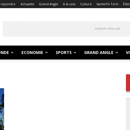
 rejoindre
Actualité
Grand Angle
A la une
Culture
Santé/Hi-Tech
Édit
NDE
ECONOMIE
SPORTS
GRAND ANGLE
V