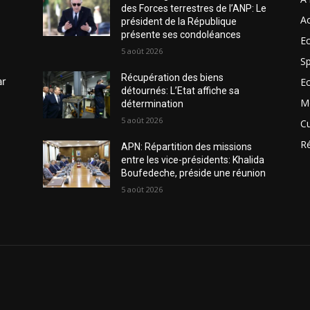
des Forces terrestres de l’ANP: Le
Ac
président de la République
présente ses condoléances
Ec
5 août 2026
Sp
Récupération des biens
ar
E
détournés: L’Etat affiche sa
M
détermination
5 août 2026
Cu
R
APN: Répartition des missions
entre les vice-présidents: Khalida
Boufedeche, préside une réunion
5 août 2026