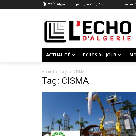
C
jeudi, août 6, 2026
Connecter /
27
Alger
ACTUALITÉ
ECHOS DU JOUR
MO
Accueil
Tags
CISMA
Tag: CISMA