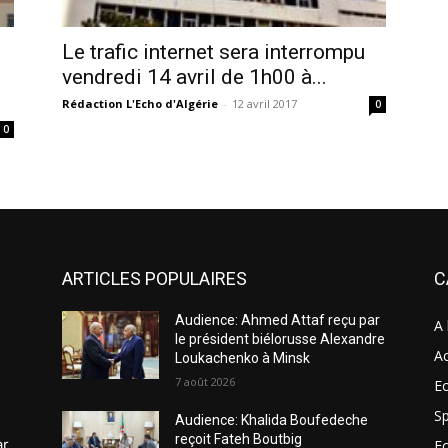
Le trafic internet sera interrompu
vendredi 14 avril de 1h00 à...
Rédaction L'Echo d'Algérie
-
12 avril 2017
0
0
ARTICLES POPULAIRES
C
Audience: Ahmed Attaf reçu par
A 
le président biélorusse Alexandre
Ac
Loukachenko à Minsk
7 août 2026
Ec
Sp
Audience: Khalida Boufedeche
reçoit Fateh Boutbig
ar
E