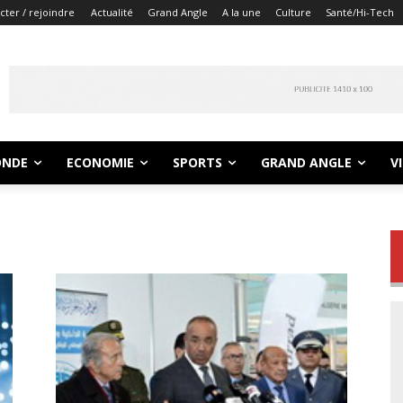
ter / rejoindre
Actualité
Grand Angle
A la une
Culture
Santé/Hi-Tech
NDE
ECONOMIE
SPORTS
GRAND ANGLE
V