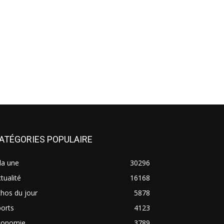
ATÉGORIES POPULAIRE
la une
30296
tualité
16168
hos du jour
5878
orts
4123
conomie
3789