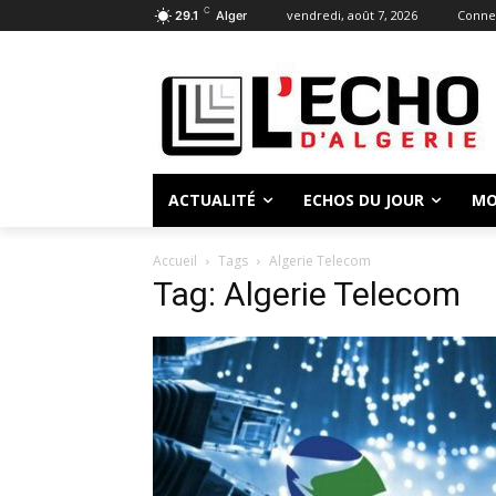
C
vendredi, août 7, 2026
Connec
29.1
Alger
ACTUALITÉ
ECHOS DU JOUR
MO
Accueil
Tags
Algerie Telecom
Tag: Algerie Telecom