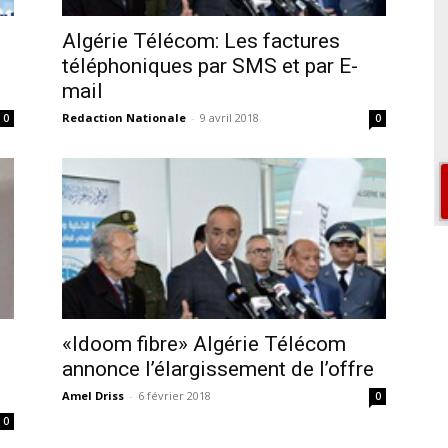
Algérie Télécom: Les factures
téléphoniques par SMS et par E-
mail
Redaction Nationale
-
9 avril 2018
0
0
«Idoom fibre» Algérie Télécom
annonce l’élargissement de l’offre
Amel Driss
-
6 février 2018
0
0