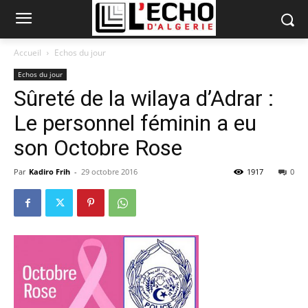
Accueil
Echos du jour
Echos du jour
Sûreté de la wilaya d’Adrar :
Le personnel féminin a eu
son Octobre Rose
Par
Kadiro Frih
-
29 octobre 2016
1917
0