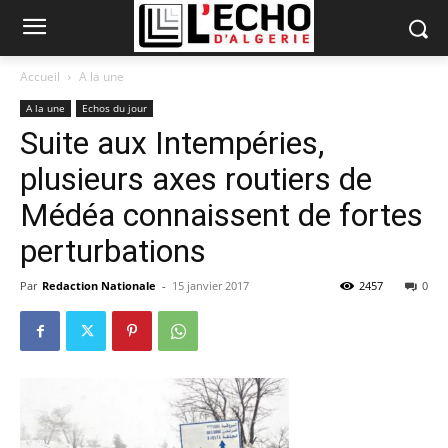
Accueil
A la une
A la une
Echos du jour
Suite aux Intempéries,
plusieurs axes routiers de
Médéa connaissent de fortes
perturbations
Par
Redaction Nationale
-
15 janvier 2017
2457
0