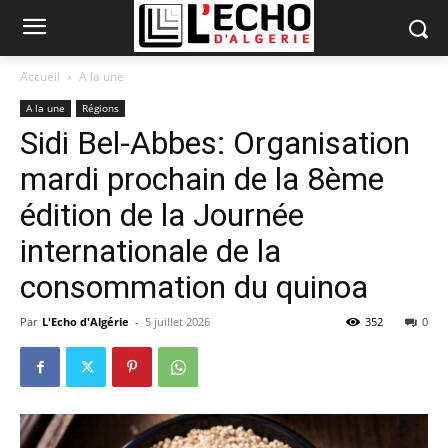
Accueil
A la une
A la une
Régions
Sidi Bel-Abbes: Organisation
mardi prochain de la 8ème
édition de la Journée
internationale de la
consommation du quinoa
Par
L'Echo d'Algérie
-
5 juillet 2026
352
0