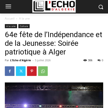
Accueil
A la une
A la une
Culture
64e fête de l’Indépendance et
de la Jeunesse: Soirée
patriotique à Alger
Par
L'Echo d'Algérie
-
5 juillet 2026
306
0