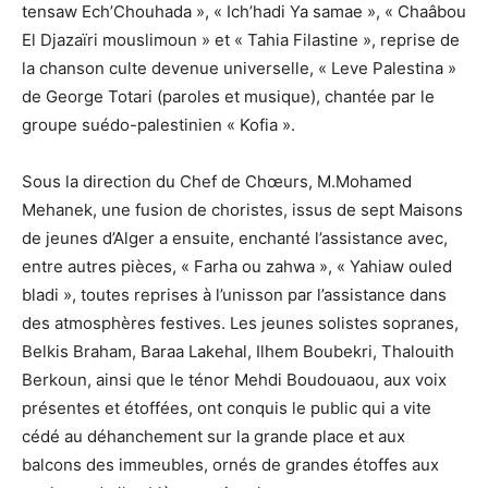
tensaw Ech’Chouhada », « Ich’hadi Ya samae », « Chaâbou
El Djazaïri mouslimoun » et « Tahia Filastine », reprise de
la chanson culte devenue universelle, « Leve Palestina »
de George Totari (paroles et musique), chantée par le
groupe suédo-palestinien « Kofia ».
Sous la direction du Chef de Chœurs, M.Mohamed
Mehanek, une fusion de choristes, issus de sept Maisons
de jeunes d’Alger a ensuite, enchanté l’assistance avec,
entre autres pièces, « Farha ou zahwa », « Yahiaw ouled
bladi », toutes reprises à l’unisson par l’assistance dans
des atmosphères festives. Les jeunes solistes sopranes,
Belkis Braham, Baraa Lakehal, Ilhem Boubekri, Thalouith
Berkoun, ainsi que le ténor Mehdi Boudouaou, aux voix
présentes et étoffées, ont conquis le public qui a vite
cédé au déhanchement sur la grande place et aux
balcons des immeubles, ornés de grandes étoffes aux