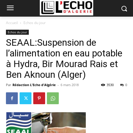
Accueil
Echos du jour
Echos du jour
SEAAL:Suspension de
l’alimentation en eau potable
à Hydra, Bir Mourad Rais et
Ben Aknoun (Alger)
Par
Rédaction L'Echo d'Algérie
-
6 mars 2018
3530
0