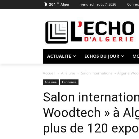
C
vendredi, août 7, 2026
Connect
26.1
Alger
ACTUALITÉ
ECHOS DU JOUR
M
Accueil
A la une
Salon international « Algeria Wood
A la une
Economie
Salon internation
Woodtech » à Alg
plus de 120 exp