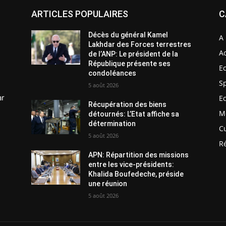
ARTICLES POPULAIRES
C
Décès du général Kamel
A 
Lakhdar des Forces terrestres
Ac
de l’ANP: Le président de la
République présente ses
E
condoléances
S
5 août 2026
ar
E
Récupération des biens
M
détournés: L’Etat affiche sa
détermination
C
5 août 2026
R
APN: Répartition des missions
entre les vice-présidents:
Khalida Boufedeche, préside
une réunion
5 août 2026