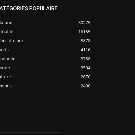
ATÉGORIES POPULAIRE
la une
30275
tualité
16155
chos du jour
5878
ports
4116
conomie
3788
onde
3504
ulture
2670
égions
2490