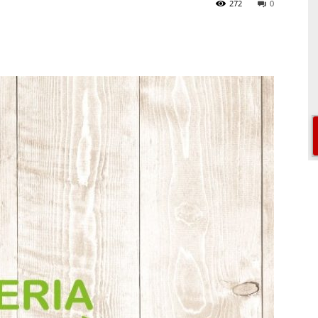
272
0