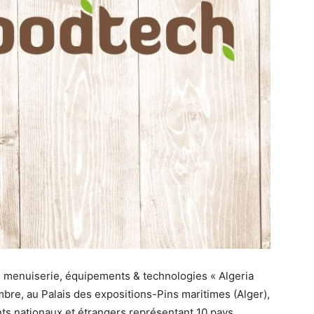
s, menuiserie, équipements & technologies « Algeria
re, au Palais des expositions-Pins maritimes (Alger),
nts nationaux et étrangers représentant 10 pays,