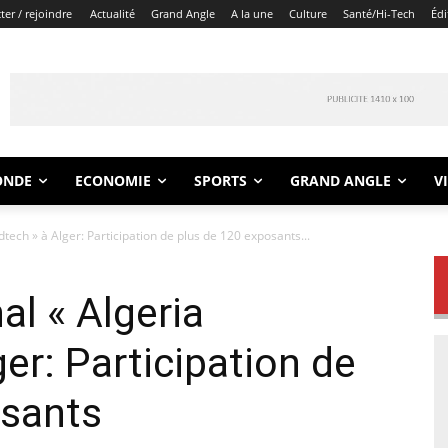
er / rejoindre
Actualité
Grand Angle
A la une
Culture
Santé/Hi-Tech
Édi
ONDE
ECONOMIE
SPORTS
GRAND ANGLE
V
tech » à Alger: Participation de plus de 120 exposants...
al « Algeria
er: Participation de
osants