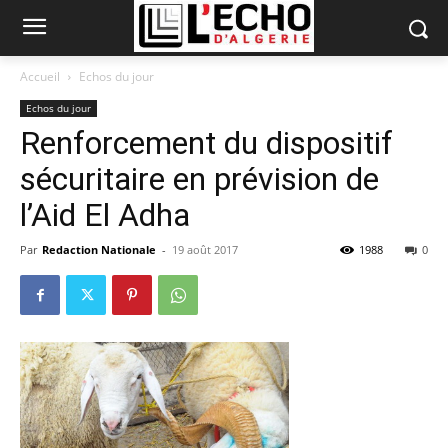
Accueil
Echos du jour
Echos du jour
Renforcement du dispositif
sécuritaire en prévision de
l’Aid El Adha
Par
Redaction Nationale
-
19 août 2017
1988
0