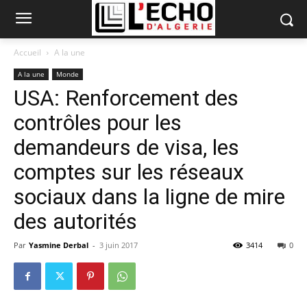
Accueil
A la une
A la une
Monde
USA: Renforcement des
contrôles pour les
demandeurs de visa, les
comptes sur les réseaux
sociaux dans la ligne de mire
des autorités
Par
Yasmine Derbal
-
3 juin 2017
3414
0