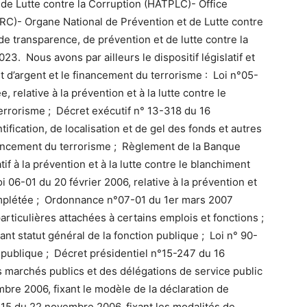
 de Lutte contre la Corruption (HATPLC)- Office
RC)- Organe National de Prévention et de Lutte contre
de transparence, de prévention et de lutte contre la
023. Nous avons par ailleurs le dispositif législatif et
t d’argent et le financement du terrorisme : Loi n°05-
 relative à la prévention et à la lutte contre le
errorisme ; Décret exécutif n° 13-318 du 16
ification, de localisation et de gel des fonds et autres
inancement du terrorisme ; Règlement de la Banque
f à la prévention et à la lutte contre le blanchiment
i 06-01 du 20 février 2006, relative à la prévention et
 complétée ; Ordonnance n°07-01 du 1er mars 2007
particulières attachées à certains emplois et fonctions ;
nt statut général de la fonction publique ; Loi n° 90-
é publique ; Décret présidentiel n°15-247 du 16
marchés publics et des délégations de service public
bre 2006, fixant le modèle de la déclaration de
415 du 22 novembre 2006, fixant les modalités de