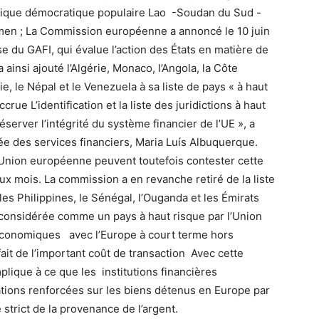
ique démocratique populaire Lao -Soudan du Sud -
en ; La Commission européenne a annoncé le 10 juin
ise du GAFI, qui évalue l’action des États en matière de
ainsi ajouté l’Algérie, Monaco, l’Angola, la Côte
bie, le Népal et le Venezuela à sa liste de pays « à haut
ccrue L’identification et la liste des juridictions à haut
server l’intégrité du système financier de l’UE », a
e des services financiers, Maria Luís Albuquerque.
’Union européenne peuvent toutefois contester cette
x mois. La commission a en revanche retiré de la liste
les Philippines, le Sénégal, l’Ouganda et les Émirats
t considérée comme un pays à haut risque par l’Union
économiques avec l’Europe à court terme hors
ait de l’important coût de transaction Avec cette
lique à ce que les institutions financières
tions renforcées sur les biens détenus en Europe par
strict de la provenance de l’argent.