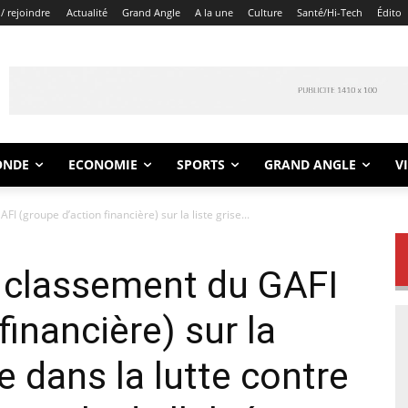
/ rejoindre
Actualité
Grand Angle
A la une
Culture
Santé/Hi-Tech
Édito
ONDE
ECONOMIE
SPORTS
GRAND ANGLE
V
I (groupe d’action financière) sur la liste grise...
e classement du GAFI
financière) sur la
re dans la lutte contre