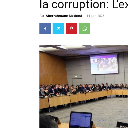
la corruption: L’
Par
Aberrahmane Metboul
-
14 juin 2025