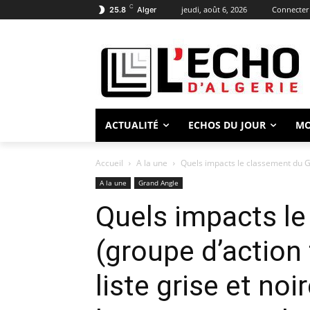
C
jeudi, août 6, 2026
Connecter 
25.8
Alger
ACTUALITÉ
ECHOS DU JOUR
M
Accueil
A la une
Quels impacts le classement du GAF
A la une
Grand Angle
Quels impacts l
(groupe d’action 
liste grise et noi