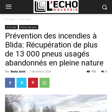
Accueil
A la une
A la une
Echos du jour
Prévention des incendies à
Blida: Récupération de plus
de 13 000 pneus usagés
abandonnés en pleine nature
Par
Malia Sahli
-
7 décembre 2024
715
0