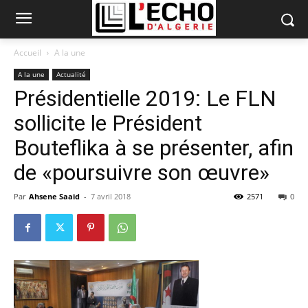
Accueil
A la une
A la une
Actualité
Présidentielle 2019: Le FLN
sollicite le Président
Bouteflika à se présenter, afin
de «poursuivre son œuvre»
Par
Ahsene Saaid
-
7 avril 2018
2571
0