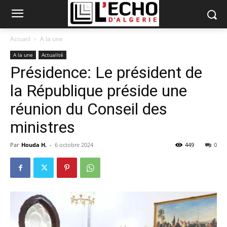
Accueil
A la une
A la une
Actualité
Présidence: Le président de
la République préside une
réunion du Conseil des
ministres
Par
Houda H.
-
6 octobre 2024
449
0