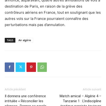
annoncé, auparavant, quatre autres annulations de vols à
destination de Paris, en raison de la grève des
contrôleurs aériens en France, tout en soulignant que les
autres vols sur la France pourraient connaître des
perturbations mais pas d’annulation.
TAGS
Air algérie
Article précédent
Article suivant
Il donnera une conférence
Match amical – Algérie 4 –
intitulée « Réconcilier les
Tanzanie 1 : L’indiscipline
silences- Donner sa parole
tactique persiste toujours