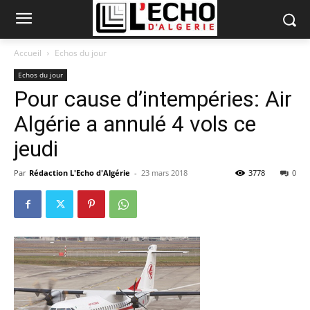
Accueil
Echos du jour
Echos du jour
Pour cause d’intempéries: Air
Algérie a annulé 4 vols ce
jeudi
Par
Rédaction L'Echo d'Algérie
-
23 mars 2018
3778
0