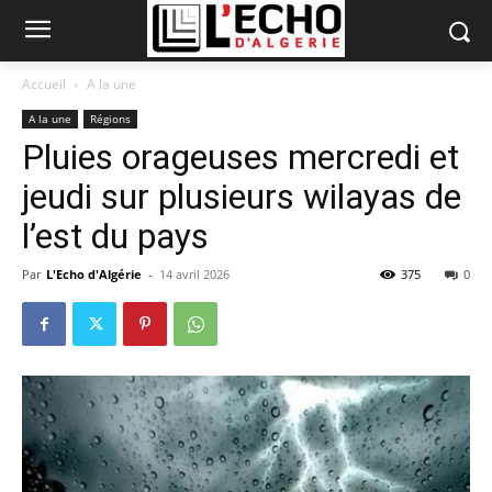
Accueil
A la une
A la une
Régions
Pluies orageuses mercredi et
jeudi sur plusieurs wilayas de
l’est du pays
Par
L'Echo d'Algérie
-
14 avril 2026
375
0