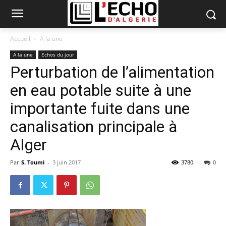
Accueil
A la une
A la une
Echos du jour
Perturbation de l’alimentation
en eau potable suite à une
importante fuite dans une
canalisation principale à
Alger
Par
S. Toumi
-
3 juin 2017
3780
0