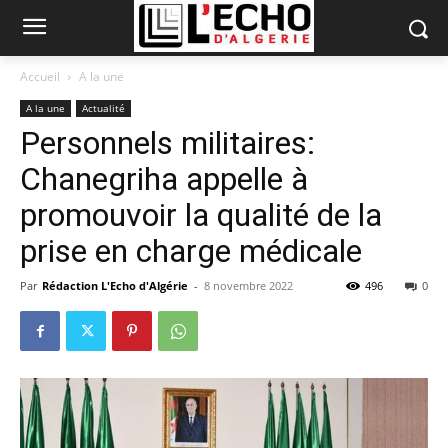
Accueil
A la une
A la une
Actualité
Personnels militaires:
Chanegriha appelle à
promouvoir la qualité de la
prise en charge médicale
Par
Rédaction L'Echo d'Algérie
-
8 novembre 2022
496
0