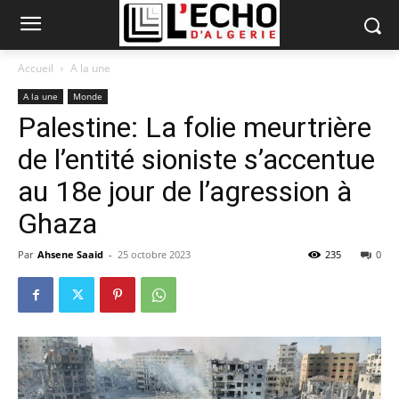
Accueil
A la une
A la une
Monde
Palestine: La folie meurtrière
de l’entité sioniste s’accentue
au 18e jour de l’agression à
Ghaza
Par
Ahsene Saaid
-
25 octobre 2023
235
0