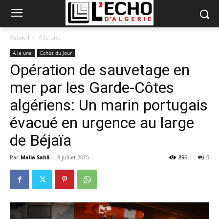
Accueil
A la une
A la une
Echos du jour
Opération de sauvetage en
mer par les Garde-Côtes
algériens: Un marin portugais
évacué en urgence au large
de Béjaïa
Par
Malia Sahli
-
8 juillet 2025
896
0