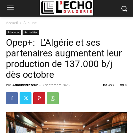
Accueil
A la une
A la une
Actualité
Opep+: L’Algérie et ses
partenaires augmentent leur
production de 137.000 b/j
dès octobre
Par
Administrateur
-
7 septembre 2025
493
0