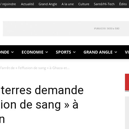
/ rejoindre
Actualité
Grand Angle
A la une
Culture
Santé/Hi-Tech
Édito
ONDE
ECONOMIE
SPORTS
GRAND ANGLE
V
rrêt de « l’effusion de sang » à Ghaza et...
uterres demande
usion de sang » à
n