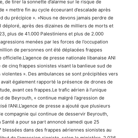
 de tirer la sonnette d’alarme sur le risque de
de « mettre fin au cycle écoeurant d’escalade après
rd du précipice ». »Nous ne devons jamais perdre de
il déploré, après des dizaines de milliers de morts et
3, plus de 41.000 Palestiniens et plus de 2.000
 agressions menées par les forces de l’occupation
2 million de personnes ont été déplacées frappes
 officielle.L’agence de presse nationale libanaise ANI
e de cinq frappes sionistes visant la banlieue sud de
s violentes ». Des ambulances se sont précipitées vers
ui avait également rapporté la présence de drones de
tude, avant ces frappes.Le trafic aérien à l’unique
ud de Beyrouth, « continue malgré l’agression de
cisé l’ANI.L’agence de presse a ajouté que plusieurs
ule compagnie qui continue de desservir Beyrouth,
 la Santé a pour sa part annoncé samedi que 25
 blessées dans des frappes aériennes sionistes au
but de l’agression sioniste, selon le ministère, 2.036