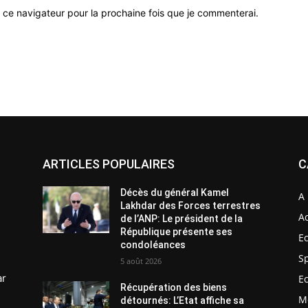
 ce navigateur pour la prochaine fois que je commenterai.
ARTICLES POPULAIRES
C
Décès du général Kamel
A 
Lakhdar des Forces terrestres
Ac
de l’ANP: Le président de la
République présente ses
E
condoléances
S
5 août 2026
ar
E
Récupération des biens
M
détournés: L’Etat affiche sa