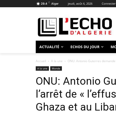
C
jeudi, août 6, 2026
Connecter 
29.4
Alger
ACTUALITÉ
ECHOS DU JOUR
M
Accueil
A la une
ONU: Antonio Guterres demande l’a
A la une
Monde
ONU: Antonio G
l’arrêt de « l’eff
Ghaza et au Liba