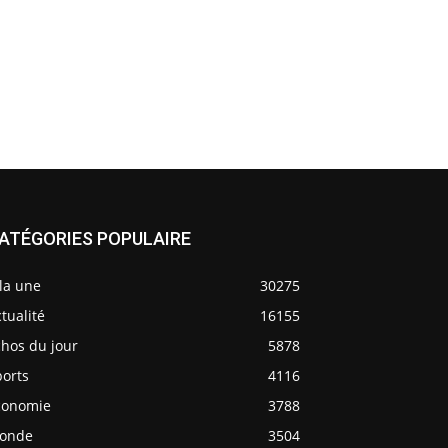
ATÉGORIES POPULAIRE
la une
30275
tualité
16155
chos du jour
5878
ports
4116
conomie
3788
onde
3504