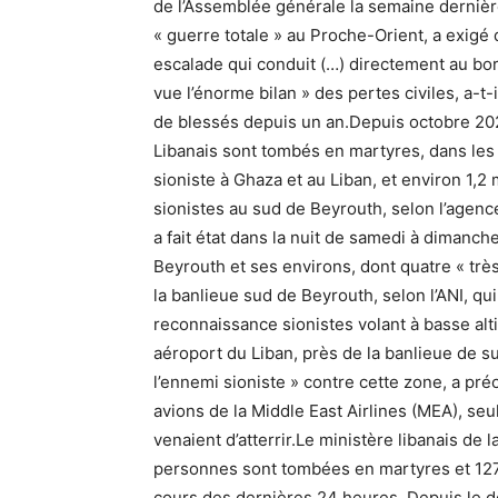
de l’Assemblée générale la semaine dernière,
« guerre totale » au Proche-Orient, a exigé 
escalade qui conduit (…) directement au bo
vue l’énorme bilan » des pertes civiles, a-t-
de blessés depuis un an.Depuis octobre 202
Libanais sont tombés en martyres, dans les
sioniste à Ghaza et au Liban, et environ 1,
sionistes au sud de Beyrouth, selon l’agence
a fait état dans la nuit de samedi à dimanch
Beyrouth et ses environs, dont quatre « trè
la banlieue sud de Beyrouth, selon l’ANI, q
reconnaissance sionistes volant à basse alti
aéroport du Liban, près de la banlieue de s
l’ennemi sioniste » contre cette zone, a pré
avions de la Middle East Airlines (MEA), se
venaient d’atterrir.Le ministère libanais de
personnes sont tombées en martyres et 127
cours des dernières 24 heures. Depuis le dé