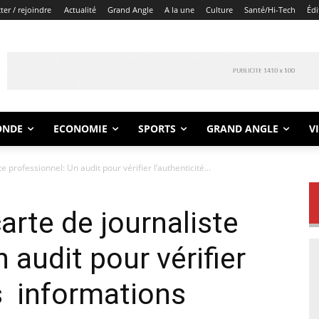
er / rejoindre
Actualité
Grand Angle
A la une
Culture
Santé/Hi-Tech
Édi
ONDE
ECONOMIE
SPORTS
GRAND ANGLE
V
e professionnel: Un audit pour vérifier l’authenticité...
arte de journaliste
 audit pour vérifier
es informations