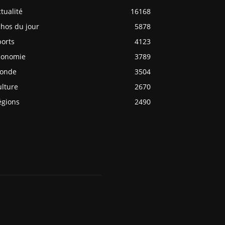
tualité
16168
chos du jour
5878
ports
4123
conomie
3789
onde
3504
ulture
2670
égions
2490