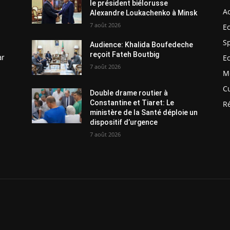
le président biélorusse
Ac
Alexandre Loukachenko à Minsk
7 août 2026
E
S
Audience: Khalida Boufedeche
reçoit Fateh Boutbig
ar
E
7 août 2026
M
C
Double drame routier à
Constantine et Tiaret: Le
R
ministère de la Santé déploie un
dispositif d’urgence
7 août 2026