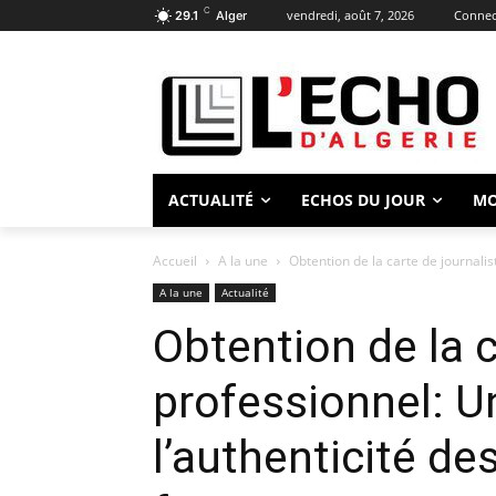
C
vendredi, août 7, 2026
Connect
29.1
Alger
ACTUALITÉ
ECHOS DU JOUR
M
Accueil
A la une
Obtention de la carte de journalist
A la une
Actualité
Obtention de la c
professionnel: Un
l’authenticité d