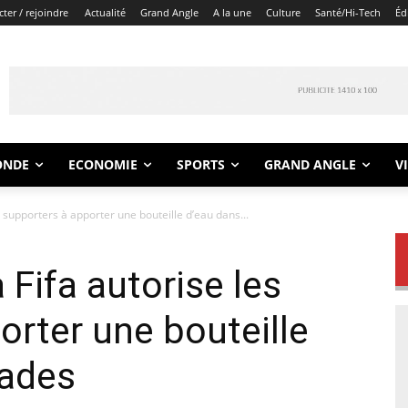
ter / rejoindre
Actualité
Grand Angle
A la une
Culture
Santé/Hi-Tech
Éd
ONDE
ECONOMIE
SPORTS
GRAND ANGLE
V
 supporters à apporter une bouteille d’eau dans...
Fifa autorise les
orter une bouteille
tades