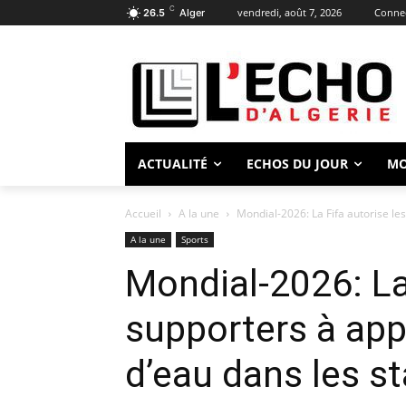
C
vendredi, août 7, 2026
Connec
26.5
Alger
ACTUALITÉ
ECHOS DU JOUR
M
Accueil
A la une
Mondial-2026: La Fifa autorise les
A la une
Sports
Mondial-2026: La 
supporters à app
d’eau dans les s