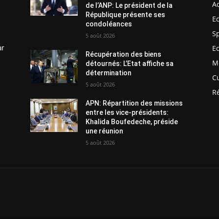
Ac
de l’ANP: Le président de la
République présente ses
E
condoléances
S
5 août 2026
ar
E
Récupération des biens
M
détournés: L’Etat affiche sa
détermination
C
5 août 2026
R
APN: Répartition des missions
entre les vice-présidents:
Khalida Boufedeche, préside
une réunion
5 août 2026