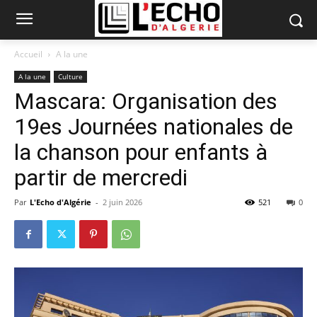
Accueil
A la une
A la une
Culture
Mascara: Organisation des
19es Journées nationales de
la chanson pour enfants à
partir de mercredi
Par
L'Echo d'Algérie
-
2 juin 2026
521
0