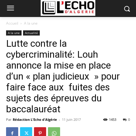
Accueil
A la une
A la une
Actualité
Lutte contre la
cybercriminalité: Louh
annonce la mise en place
d’un « plan judicieux » pour
faire face aux fuites des
sujets des épreuves du
baccalauréat
Par
Rédaction L'Echo d'Algérie
-
11 juin 2017
1453
0