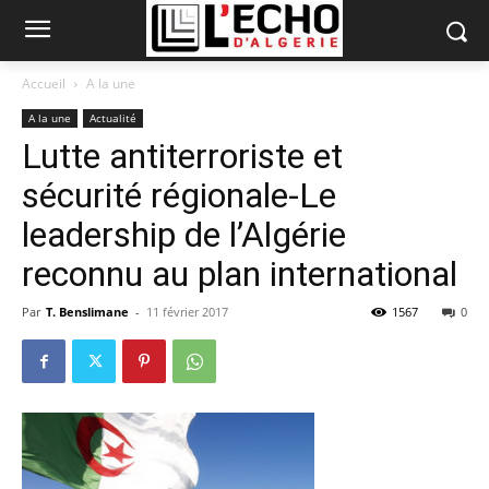
Accueil
A la une
A la une
Actualité
Lutte antiterroriste et
sécurité régionale-Le
leadership de l’Algérie
reconnu au plan international
Par
T. Benslimane
-
11 février 2017
1567
0