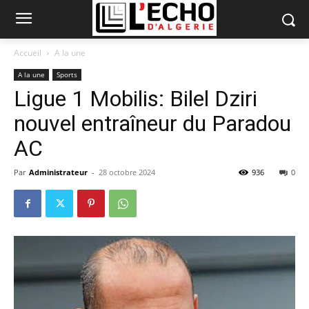
Accueil
A la une
A la une
Sports
Ligue 1 Mobilis: Bilel Dziri
nouvel entraîneur du Paradou
AC
Par
Administrateur
-
28 octobre 2024
936
0