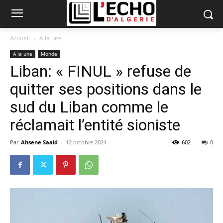
Accueil
A la une
A la une
Monde
Liban: « FINUL » refuse de
quitter ses positions dans le
sud du Liban comme le
réclamait l’entité sioniste
Par
Ahsene Saaid
-
12 octobre 2024
602
0