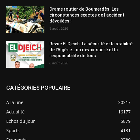
Drame routier de Boumerdès: Les
circonstances exactes de l’accident
dévoilées !
8 août 2026
Revue El Djeich: La sécurité et la stabilité
de l’Algérie… un devoir sacré et la
responsabilité de tous
8 août 2026
CATÉGORIES POPULAIRE
A la une
30317
Actualité
16177
Echos du jour
5879
Sports
4131
Economie
3789