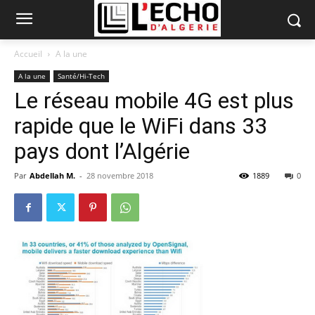
Accueil
A la une
A la une
Santé/Hi-Tech
Le réseau mobile 4G est plus
rapide que le WiFi dans 33
pays dont l’Algérie
Par
Abdellah M.
-
28 novembre 2018
1889
0