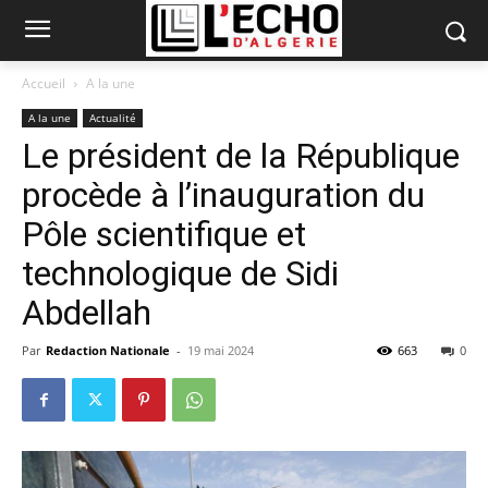
Accueil
A la une
A la une
Actualité
Le président de la République
procède à l’inauguration du
Pôle scientifique et
technologique de Sidi
Abdellah
Par
Redaction Nationale
-
19 mai 2024
663
0