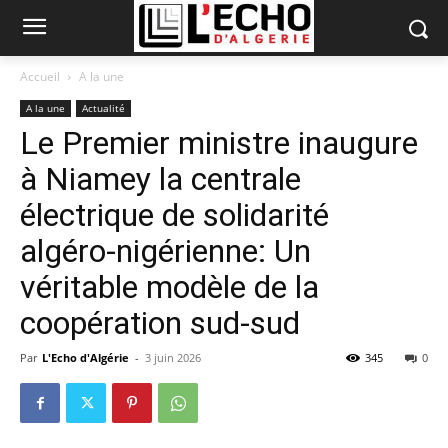
Accueil
A la une
A la une
Actualité
Le Premier ministre inaugure
à Niamey la centrale
électrique de solidarité
algéro-nigérienne: Un
véritable modèle de la
coopération sud-sud
Par
L'Echo d'Algérie
-
3 juin 2026
345
0