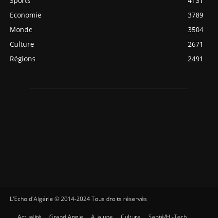
Sports
4131
Economie
3789
Monde
3504
Culture
2671
Régions
2491
L'Echo d'Algérie © 2014-2024 Tous droits réservés
Actualité
Grand Angle
A la une
Culture
Santé/Hi-Tech