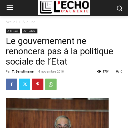
Accueil
A la une
A la une
Actualité
Le gouvernement ne
renoncera pas à la politique
sociale de l’Etat
Par
T. Benslimane
-
4 novembre 2016
1704
0