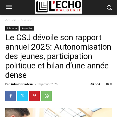
Accueil
A la une
A la une
Actualité
Le CSJ dévoile son rapport
annuel 2025: Autonomisation
des jeunes, participation
politique et bilan d’une année
dense
Par
Administrateur
-
10 janvier 2026
514
0