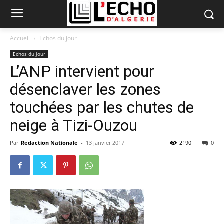
Accueil
Echos du jour
Echos du jour
L’ANP intervient pour
désenclaver les zones
touchées par les chutes de
neige à Tizi-Ouzou
Par
Redaction Nationale
-
13 janvier 2017
2190
0