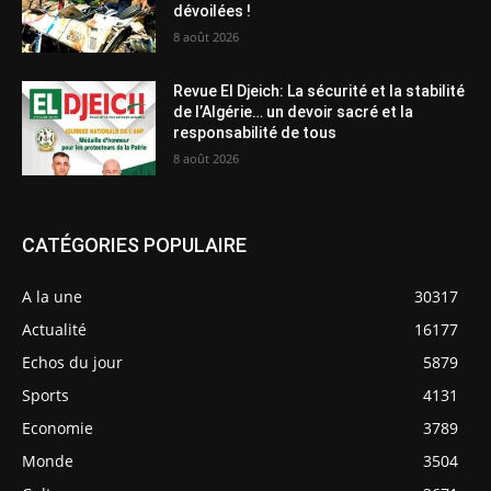
dévoilées !
8 août 2026
Revue El Djeich: La sécurité et la stabilité
de l’Algérie… un devoir sacré et la
responsabilité de tous
8 août 2026
CATÉGORIES POPULAIRE
A la une
30317
Actualité
16177
Echos du jour
5879
Sports
4131
Economie
3789
Monde
3504