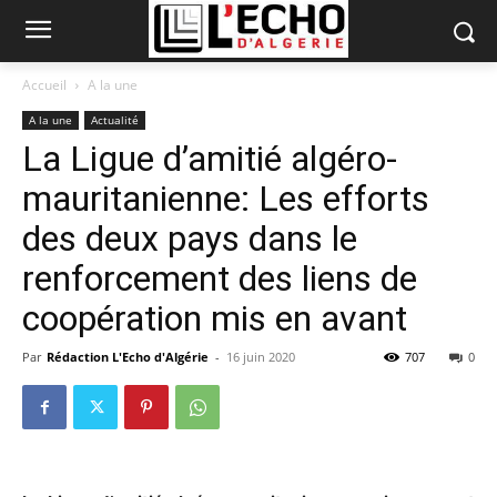
Accueil
A la une
A la une
Actualité
La Ligue d’amitié algéro-
mauritanienne: Les efforts
des deux pays dans le
renforcement des liens de
coopération mis en avant
Par
Rédaction L'Echo d'Algérie
-
16 juin 2020
707
0