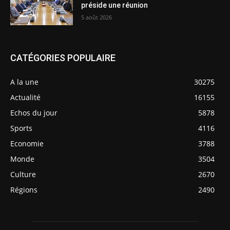
préside une réunion
5 août 2026
CATÉGORIES POPULAIRE
A la une
30275
Actualité
16155
Echos du jour
5878
Sports
4116
Economie
3788
Monde
3504
Culture
2670
Régions
2490