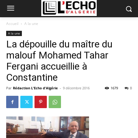
Accueil
A la une
A la une
La dépouille du maître du
malouf Mohamed Tahar
Fergani accueillie à
Constantine
Par
Rédaction L'Echo d'Algérie
-
9 décembre 2016
1679
0