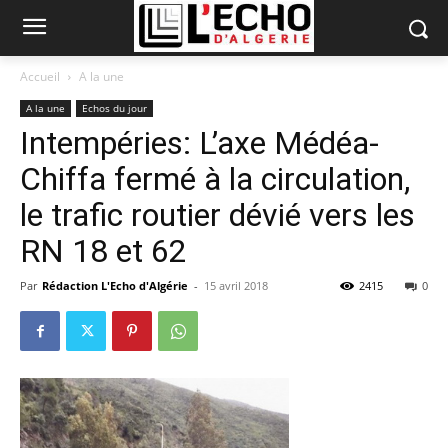
Accueil
A la une
A la une
Echos du jour
Intempéries: L’axe Médéa-
Chiffa fermé à la circulation,
le trafic routier dévié vers les
RN 18 et 62
Par
Rédaction L'Echo d'Algérie
-
15 avril 2018
2415
0