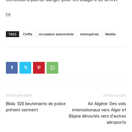

TAGS
Chiffa
circulation automobile
intempéries
Medéa
Article précédent
Article suivant
Blida: 520 lieutenants de police
Air Algérie: Des vols
prêtent serment
internationaux vers Alger et
Béjaïa déroutés vers d’autres
aéroports