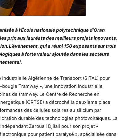
ganisée à l’École nationale polytechnique d’Oran
des prix aux lauréats des meilleurs projets innovants,
ion. L’évènement, qui a réuni 150 exposants sur trois
ologiques à forte valeur ajoutée dans les secteurs
nnemental.
e Industrielle Algérienne de Transport (SITAL) pour
e-bougie Tramway », une innovation industrielle
abines de tramway. Le Centre de Recherche en
Énergétique (CRTSE) a décroché la deuxième place
formances des cellules solaires au silicium par
élioration durable des technologies photovoltaïques. La
 indépendant Zerouali Djilali pour son projet «
électronique pour patient paralysé », spécialisée dans