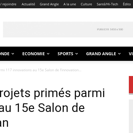
/ rejoindre
Actualité
Grand Angle
A la une
Culture
Santé/Hi-Tech
Édito
ONDE
ECONOMIE
SPORTS
GRAND ANGLE
V
rmi 117 innovations au 15e Salon de l’innovation...
projets primés parmi
au 15e Salon de
an