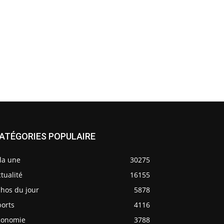
ATÉGORIES POPULAIRE
la une
30275
tualité
16155
chos du jour
5878
ports
4116
conomie
3788