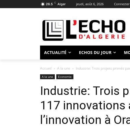
C
jeudi, août 6, 2026
Connecter 
26.5
Alger
ACTUALITÉ
ECHOS DU JOUR
M
Accueil
A la une
Industrie: Trois projets primés pa
A la une
Economie
Industrie: Trois 
117 innovations 
l’innovation à Or