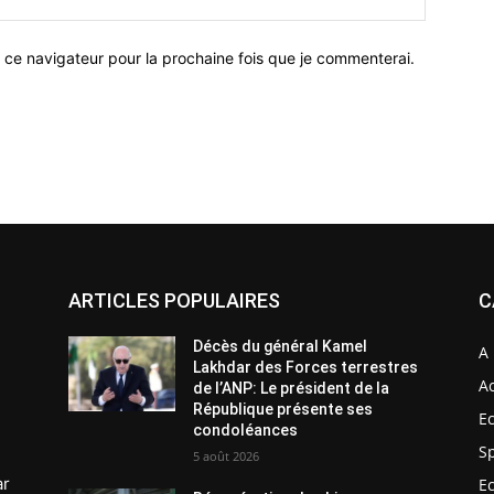
 ce navigateur pour la prochaine fois que je commenterai.
ARTICLES POPULAIRES
C
Décès du général Kamel
A 
Lakhdar des Forces terrestres
Ac
de l’ANP: Le président de la
République présente ses
E
condoléances
S
5 août 2026
ar
E