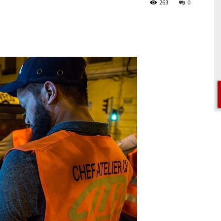
263
0