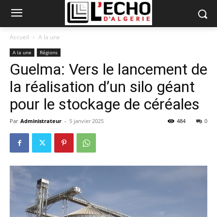
Accueil
A la une
A la une
Régions
Guelma: Vers le lancement de
la réalisation d’un silo géant
pour le stockage de céréales
Par
Administrateur
-
5 janvier 2025
484
0